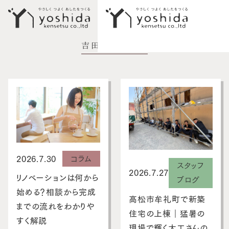
吉田建設ブログ
イベント情報
初めての方へ
5つのこだわり
施工事例
新築住宅
2026.7.30
コラム
スタッフ
性能向上リノベーション
2026.7.27
リノベーションは何から
ブログ
始める？相談から完成
不動産情報
高松市牟礼町で新築
までの流れをわかりや
住宅の上棟｜猛暑の
モデルハウス
すく解説
現場で輝く大工さんの