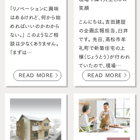
スタッフブログ
笑顔
「リノベーションに興味
はあるけれど、何から始
お客さまの声
こんにちは。吉田建設
めればいいのかわから
の企画広報担当、臼井
お問い合わせ・資料請求
ない。」 このようなご相
です。 先日、高松市牟
談は少なくありません。
礼町で新築住宅の上
採用情報
「まずは…
棟（じょうとう）が行われ
ていたので、現場…
READ MORE
READ MORE