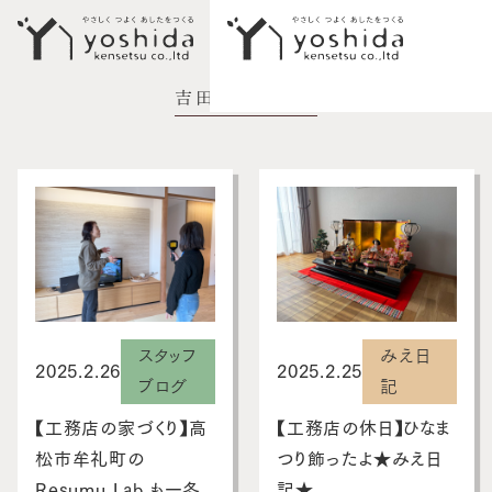
吉田建設ブログ
イベント情報
初めての方へ
5つのこだわり
施工事例
新築住宅
スタッフ
みえ日
性能向上リノベーション
2025.2.26
2025.2.25
ブログ
記
不動産情報
【工務店の家づくり】高
【工務店の休日】ひなま
松市牟礼町の
つり飾ったよ★みえ日
モデルハウス
Resumu Lab.も一冬
記★