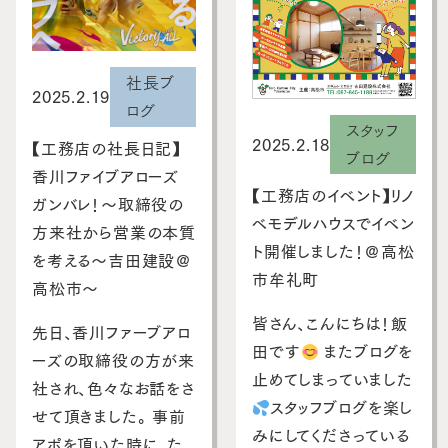
社長ブ
2025.2.19
ログ
スタッフ
2025.2.18
【工務店の社長日記】
ブログ
香川ファイブアローズ
【工務店のイベント】リノ
ガンバレ！～取締役の
ベモデルハウスでイベン
方来社から営業の本質
ト開催しました！＠高松
を考える～吉田建設＠
市牟礼町
高松市～
皆さん、こんにちは！飯
先日、香川ファーブアロ
田です
またブログを
ーズの取締役の方が来
止めてしまっていました
社され、色々なお話をさ
スタッフブログを楽し
せて頂きました。 事前
みにしてくださっている
アポを頂いた時に、た