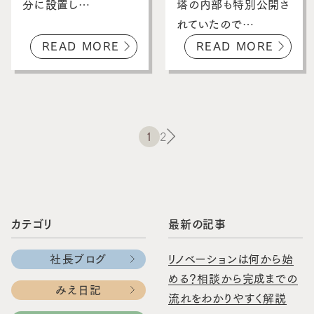
分に設置し…
塔の内部も特別公開さ
れていたので…
READ MORE
READ MORE
投
1
2
稿
ナ
ビ
ゲ
カテゴリ
最新の記事
ー
シ
社長ブログ
リノベーションは何から始
ョ
める？相談から完成までの
みえ日記
ン
流れをわかりやすく解説