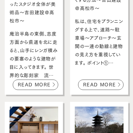
くする方法～吉田建設
ったスタジオ全体が美
＠高松市～
術品～吉田建設＠高
松市～
私は、住宅をプランニン
グする上で、道路～駐
庵治半島の東側、志度
車場～アプローチ～玄
方面から県道を北に走
関の一連の動線と建物
ると、山手にレンガ積み
の見え方を重視してい
の要塞のような建物が
ます。 ポイント①…
目に入ってきます。 世
界的な彫刻家 流…
READ MORE
READ MORE