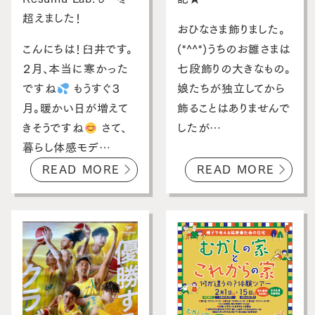
スタッフブログ
超えました！
おひなさま飾りました。
お客さまの声
こんにちは！臼井です。
(*^^*)うちのお雛さまは
２月、本当に寒かった
七段飾りの大きなもの。
お問い合わせ・資料請求
ですね
もうすぐ３
娘たちが独立してから
月。暖かい日が増えて
飾ることはありませんで
採用情報
きそうですね
さて、
したが…
暮らし体感モデ…
READ MORE
READ MORE