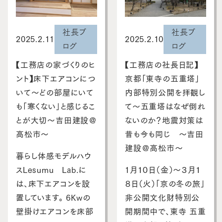
社長ブ
社長ブ
2025.2.11
2025.2.10
ログ
ログ
【工務店の家づくりのヒ
【工務店の社長日記】
ント】床下エアコンにつ
京都「東寺の五重塔」
いて～どの部屋にいて
内部特別公開を拝観し
も「寒くない」と感じるこ
て～五重塔はなぜ倒れ
とが大切～吉田建設＠
ないのか？地震対策は
高松市～
昔も今も同じ ～吉田
建設＠高松市～
暮らし体感モデルハウ
スLesumu Lab.に
1月１０日（金）～３月１
は、床下エアコンを設
８日（火）「京の冬の旅」
置しています。 6Kwの
非公開文化財特別公
壁掛けエアコンを床部
開期間中で、東寺 五重