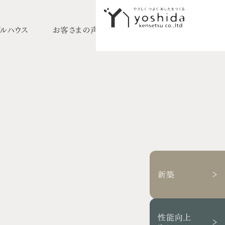
ルハウス
お客さまの声
採用情報
イベント情報
初めての方へ
5つのこだわり
施工事例
新築住宅
性能向上リノベーション
新築
不動産情報
モデルハウス
性能向上