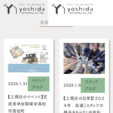
吉田建設ブログ
イベント情報
初めての方へ
5つのこだわり
施工事例
新築住宅
スタッフ
スタッフ
2024.1.31
性能向上リノベーション
2024.1.6
ブログ
ブログ
不動産情報
【工務店のイベント】完
【工務店の日常】「２０２
成見学会開催＠高松
４年 前進」スタッフの
モデルハウス
市高松町
様子をちらり！＠高松