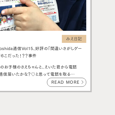
みえ日記
oshida通信Vol15、好評の「間違いさがしゲー
が６こだった！？？事件
まのお子様のさえちゃんと、えいた君から電話
hida通信届いたかな？♡と思って電話を取る…
READ MORE