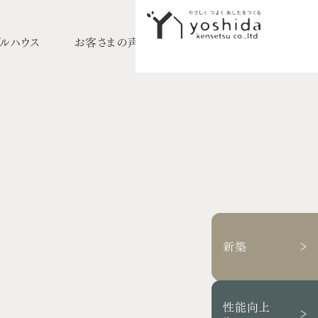
ルハウス
お客さまの声
採用情報
イベント情報
初めての方へ
5つのこだわり
施工事例
新築住宅
性能向上リノベーション
新築
不動産情報
モデルハウス
性能向上