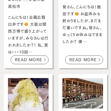
スタッフブログ
高松市
皆さん、こんにちは！飯
田です
お盆休みも
お客さまの声
こんにちは！企画広報
終わりましたが、まだま
臼井です
大阪は関
お問い合わせ・資料請求
だ暑いですね。皆さん、
西万博で盛り上がって
ゆっくりお休みはできま
いますが、みなさんは行
採用情報
したか？ 僕…
かれましたか？！ 私、実
は・・・10回…
READ MORE
READ MORE