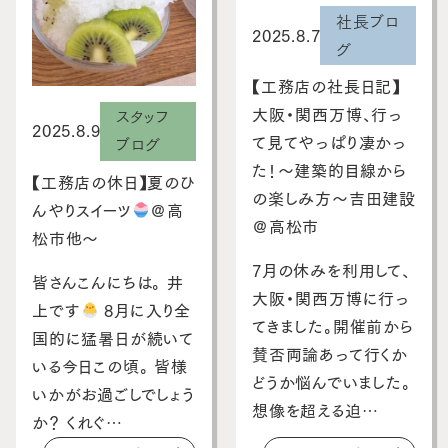
社長ブロ
2025.8.7
グ
【工務店の社長日記】
大阪・関西万博、行っ
スタッフ
2025.8.9
て見てやっぱり凄かっ
ブログ
た！～建築的目線から
【工務店の休日】夏のひ
の楽しみ方～吉田建設
んやりスイーツ
＠高
＠高松市
松市他～
7月の休みを利用して、
皆さんこんにちは。 井
大阪・関西万博に行っ
上です
8月に入り全
てきました。開催前から
国的に猛暑日が続いて
賛否両論あって行くか
いる今日この頃。 皆様
どうか悩んでいました。
いかがお過ごしでしょう
想像を超える迫…
か？ くれぐ…