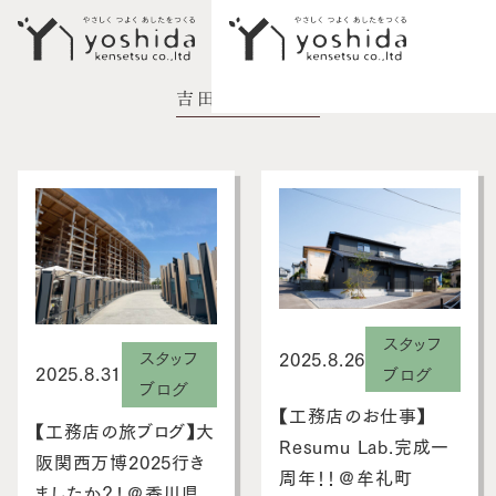
吉田建設ブログ
イベント情報
初めての方へ
5つのこだわり
施工事例
新築住宅
スタッフ
スタッフ
2025.8.26
性能向上リノベーション
2025.8.31
ブログ
ブログ
【工務店のお仕事】
不動産情報
【工務店の旅ブログ】大
Resumu Lab.完成一
阪関西万博2025行き
モデルハウス
周年！！＠牟礼町
ましたか？！＠香川県