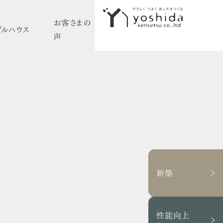
お客さまの
デルハウス
採用情報
声
イベント情報
初めての方へ
5つのこだわり
施工事例
新築住宅
性能向上リノベーション
新築
不動産情報
モデルハウス
性能向上