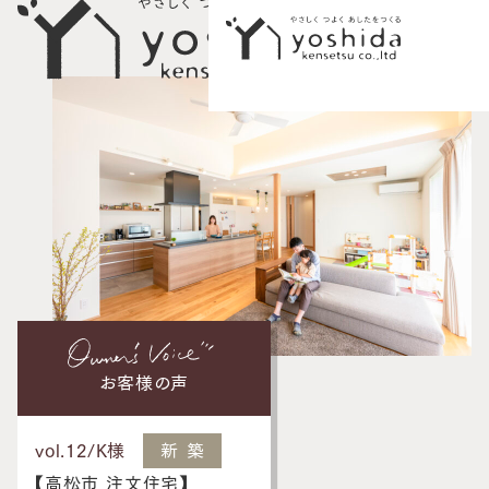
イベント情報
初めての方へ
5つのこだわり
施工事例
新築住宅
性能向上リノベーション
お客様の声
不動産情報
vol.12
/
K様
新築
モデルハウス
【高松市 注文住宅】