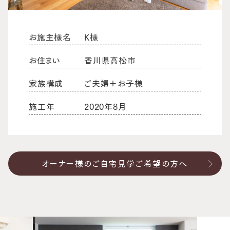
お施主様名
K様
お住まい
香川県高松市
家族構成
ご夫婦＋お子様
施工年
2020年8月
オーナー様のご自宅見学ご希望の方へ