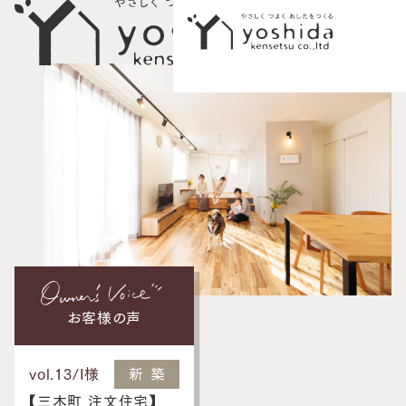
イベント情報
初めての方へ
5つのこだわり
施工事例
新築住宅
性能向上リノベーション
お客様の声
不動産情報
vol.13
/
I様
新築
モデルハウス
【三木町 注文住宅】