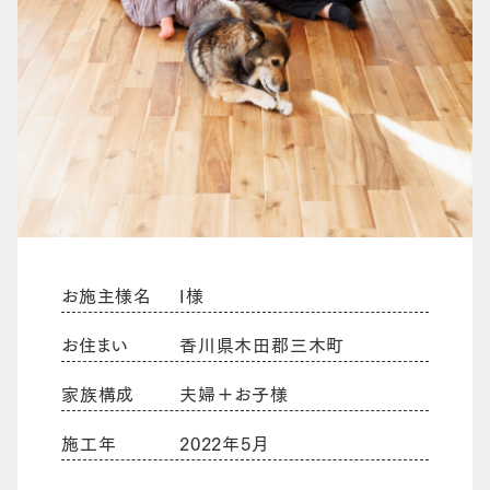
お施主様名
I様
お住まい
香川県木田郡三木町
家族構成
夫婦＋お子様
施工年
2022年5月