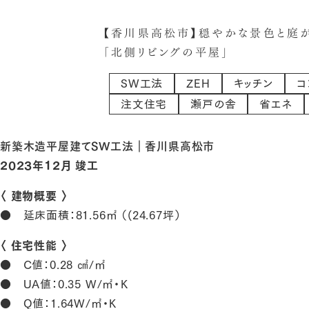
【香川県高松市】穏やかな景色と庭
「北側リビングの平屋」
SW工法
ZEH
キッチン
コ
注文住宅
瀬戸の舎
省エネ
新築木造平屋建てSW工法｜香川県高松市
2023年12月 竣工
〈 建物概要 〉
● 延床面積：81.56㎡ （(24.67坪）
〈 住宅性能 〉
● C値：0.28 ㎠/㎡
● UA値：0.35 W/㎡・K
● Q値：1.64W/㎡・K