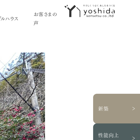
お客さまの
デルハウス
採用情報
声
イベント情報
初めての方へ
5つのこだわり
施工事例
新築住宅
性能向上リノベーション
新築
不動産情報
モデルハウス
性能向上