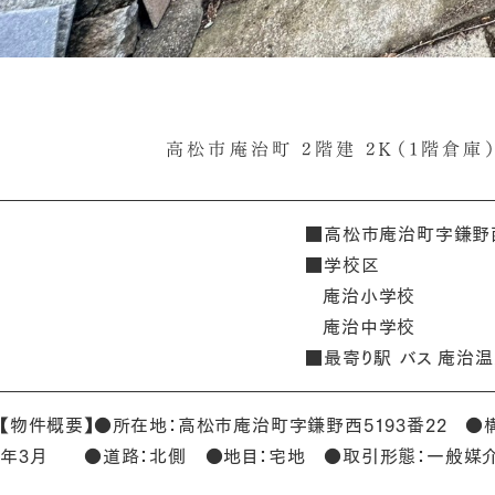
高松市庵治町 2階建 2Ｋ（1階倉庫
■高松市庵治町字鎌野
■学校区
庵治小学校
庵治中学校
■最寄り駅 バス 庵治
【物件概要】●所在地：高松市庵治町字鎌野西5193番22 ●
年3月 ●道路：北側 ●地目：宅地 ●取引形態：一般媒