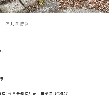
）
西
温泉
構造：軽量鉄鋼造瓦葺 ●築年：昭和47
介