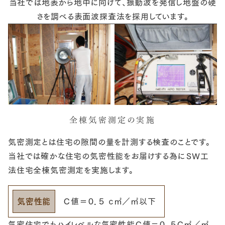
当社では地表から地中に向けて、振動波を発信し地盤の硬
さを調べる表面波探査法を採用しています。
全棟気密測定の実施
気密測定とは住宅の隙間の量を計測する検査のことです。
当社では確かな住宅の気密性能をお届けする為にＳＷ工
法住宅全棟気密測定を実施します。
気密性能
Ｃ値＝０．５ ｃ㎡／㎡以下
気密住宅でもハイレベルな気密性能Ｃ値＝０．５Ｃ㎡／㎡