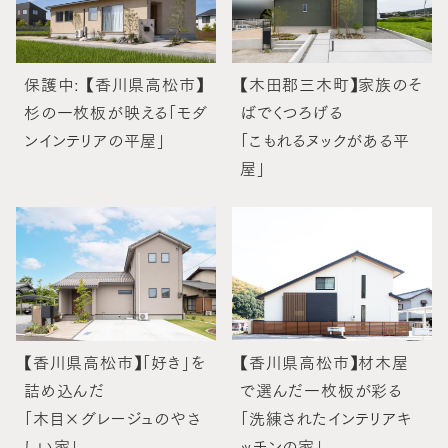
保護中: 【香川県高松市】
【木田郡三木町】家族のそ
杉の一枚板が映える「モダ
ばでくつろげる
ンインテリアの平屋」
「こもれるヌックがある平
屋」
【香川県高松市】「好き」を
【香川県高松市】材木屋
詰め込んだ
で選んだ一枚板が彩る
「木目×グレージュのやさ
「洗練されたインテリアキ
しい家」
ッチンの家」