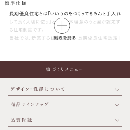
標準仕様
長期優良住宅とは「いいものをつくってきちんと手入れ
して長く大切に使う」
という基本理念のもと国が認定す
る住宅制度です。
続きを見る
当社では、新築する住宅は全棟「長期優良住宅認定」
を取得します。
それは、新築した住宅が公的機関により審査されて建
物品質が担保され、
建物100年時代の長期的維持管
家づくりメニュー
理が容易になり、
将来的まで住宅が資産として受け継
がれるからです。
また火災保険の割引制度が利用できる
「省令準耐火構
デザイン・性能について
造」を標準仕様としています。
商品ラインナップ
品質保証