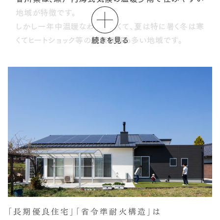
地域が特徴です。
しかし一年中温暖なわけでなくて、夏は特に暑く冬は寒
続きを見る
くてヒートショック等の
健康被害も多い地域です。
私たちは、香川県の気候風土、地震など自然災害等の
地域特性を読み取り、
パッシブデザイン設計や、香川特
有の条件に求められる耐震性や
断熱性を設計に反映
させることが大切であると考えています。
「長期優良住宅」
「省令準耐火構造」は