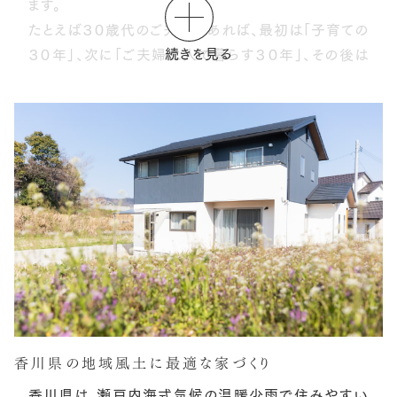
ます。
たとえば３０歳代のご夫婦であれば、最初は「子育ての
続きを見る
３０年」、
次に「ご夫婦二人で暮らす３０年」、
その後は
「次世代につなぐ３０年」といったように３０年×3サイク
ル
私たちのつくる新築する家は、100年を基準として家
族の幸せを創ります。
香川県の地域風土に
最適な家づくり
香川県は、瀬戸内海式気候の温暖少雨で住みやすい